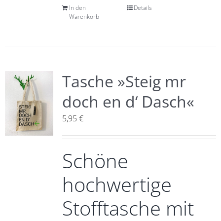
In den
Details
Warenkorb
Tasche »Steig mr
doch en d‘ Dasch«
5,95
€
Schöne
hochwertige
Stofftasche mit