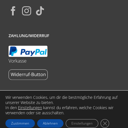
ZAHLUNG/WIDERRUF
Vorkasse
Wir verwenden Cookies, um dir die bestmögliche Erfahrung auf
unserer Website zu bieten.
In den
Einstellungen
kannst du erfahren, welche Cookies wir
Copyright 2023 stoffdasch.de by ReklameFabrik | All Rights
verwenden oder sie ausschalten.
Reserved | Alle Preise verstehen sich inkl. MwSt. zzgl.
GDPR Cookie
Zustimmen
Ablehnen
Einstellungen
Versandkosten.