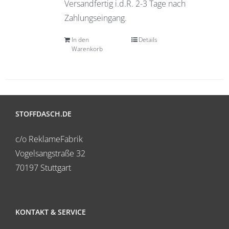
Versandfertig i.d.R. 2-3 Tage nach
Zahlungseingang.
In den
Details
Warenkorb
STOFFDASCH.DE
c/o ReklameFabrik
Vogelsangstraße 32
70197 Stuttgart
KONTAKT & SERVICE