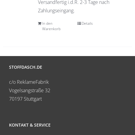
Versandfertig i.d.R. 2-3 Tage nach
Zahlungseingang.
In den
Details
Warenkorb
STOFFDASCH.DE
c/o ReklameFabrik
Vogelsangstraße 32
70197 Stuttgart
KONTAKT & SERVICE