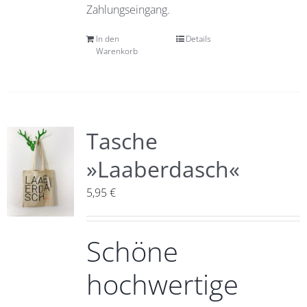
Zahlungseingang.
In den
Details
Warenkorb
Tasche
»Laaberdasch«
5,95
€
Schöne
hochwertige