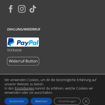
ZAHLUNG/WIDERRUF
Vorkasse
Wir verwenden Cookies, um dir die bestmögliche Erfahrung auf
unserer Website zu bieten.
In den
Einstellungen
kannst du erfahren, welche Cookies wir
Copyright 2023 stoffdasch.de by ReklameFabrik | All Rights
verwenden oder sie ausschalten.
Reserved | Alle Preise verstehen sich inkl. MwSt. zzgl.
GDPR Cookie
Zustimmen
Ablehnen
Einstellungen
Versandkosten.