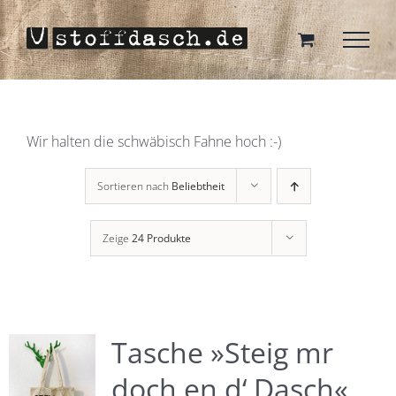
Zum
Inhalt
springen
Wir halten die schwäbisch Fahne hoch :-)
Sortieren nach
Beliebtheit
Zeige
24 Produkte
Tasche »Steig mr
doch en d‘ Dasch«