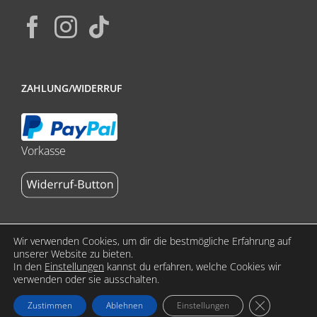
ZAHLUNG/WIDERRUF
Vorkasse
Wir verwenden Cookies, um dir die bestmögliche Erfahrung auf
unserer Website zu bieten.
In den
Einstellungen
kannst du erfahren, welche Cookies wir
Copyright 2023 stoffdasch.de by ReklameFabrik | All Rights
verwenden oder sie ausschalten.
Reserved | Alle Preise verstehen sich inkl. MwSt. zzgl.
GDPR Cookie
Zustimmen
Ablehnen
Einstellungen
Versandkosten.