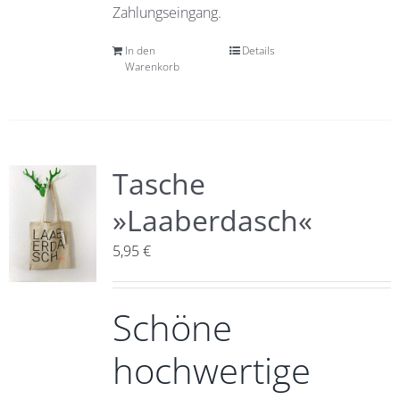
Zahlungseingang.
In den
Details
Warenkorb
Tasche
»Laaberdasch«
5,95
€
Schöne
hochwertige