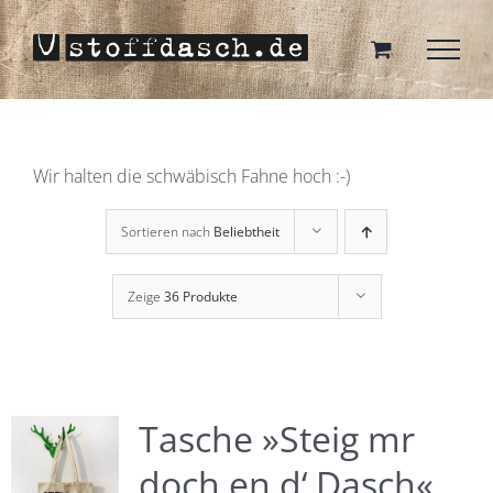
Zum
Inhalt
springen
Wir halten die schwäbisch Fahne hoch :-)
Sortieren nach
Beliebtheit
Zeige
36 Produkte
Tasche »Steig mr
doch en d‘ Dasch«