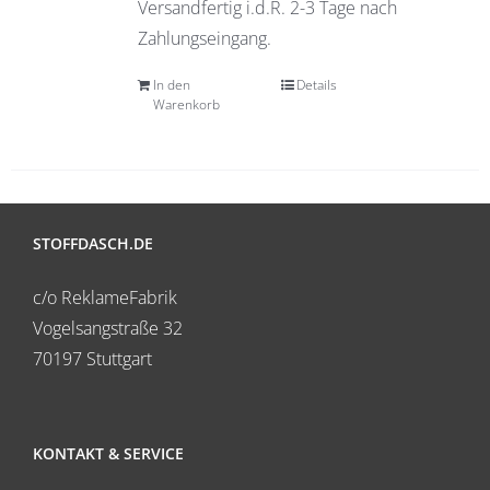
Versandfertig i.d.R. 2-3 Tage nach
Zahlungseingang.
In den
Details
Warenkorb
STOFFDASCH.DE
c/o ReklameFabrik
Vogelsangstraße 32
70197 Stuttgart
KONTAKT & SERVICE