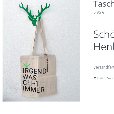
Tasc
5,95
€
Schö
Henk
Versandfert
In den War