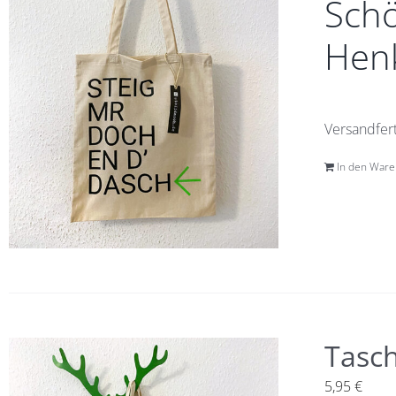
Schö
Henk
Versandfert
In den War
Tasc
5,95
€