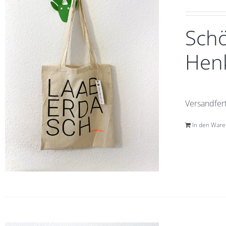
Schö
Henk
Versandfert
In den War