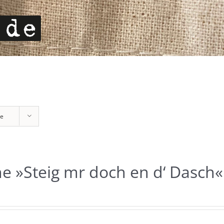
te
e »Steig mr doch en d‘ Dasch«