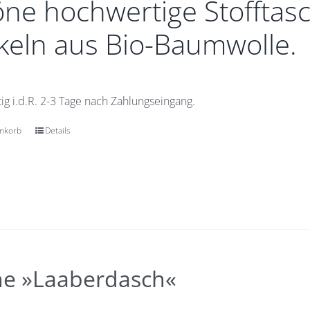
ne hochwertige Stofftasc
eln aus Bio-Baumwolle.
ig i.d.R. 2-3 Tage nach Zahlungseingang.
enkorb
Details
he »Laaberdasch«