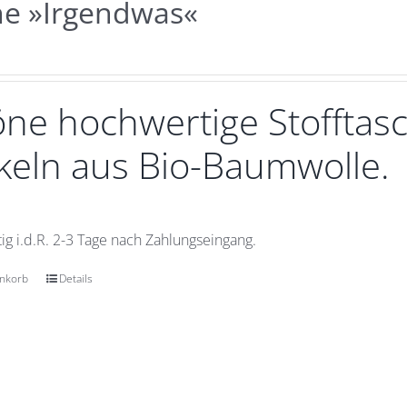
he »Irgendwas«
ne hochwertige Stofftasc
eln aus Bio-Baumwolle.
ig i.d.R. 2-3 Tage nach Zahlungseingang.
enkorb
Details