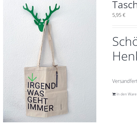
Tasc
5,95
€
Schö
Henk
Versandfert
In den War