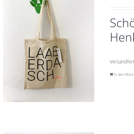
Schö
Henk
Versandfert
In den War