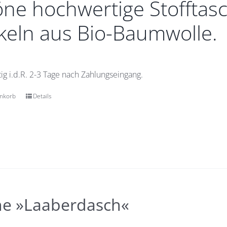
ne hochwertige Stofftasc
eln aus Bio-Baumwolle.
ig i.d.R. 2-3 Tage nach Zahlungseingang.
enkorb
Details
he »Laaberdasch«