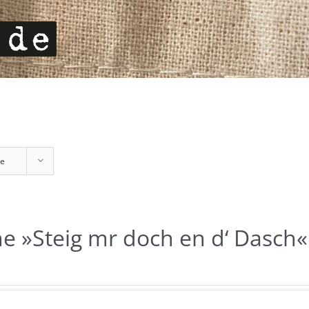
te
e »Steig mr doch en d‘ Dasch«