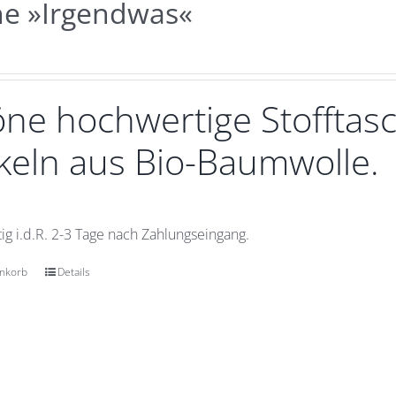
he »Irgendwas«
ne hochwertige Stofftasc
eln aus Bio-Baumwolle.
ig i.d.R. 2-3 Tage nach Zahlungseingang.
enkorb
Details