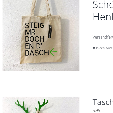
Schö
Henk
Versandfert
In den War
Tasc
5,95
€