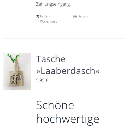
Zahlungseingang.
In den
Details
Warenkorb
Tasche
»Laaberdasch«
5,95
€
Schöne
hochwertige