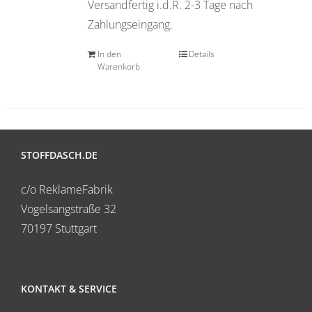
Versandfertig i.d.R. 2-3 Tage nach
Zahlungseingang.
In den
Details
Warenkorb
STOFFDASCH.DE
c/o ReklameFabrik
Vogelsangstraße 32
70197 Stuttgart
KONTAKT & SERVICE