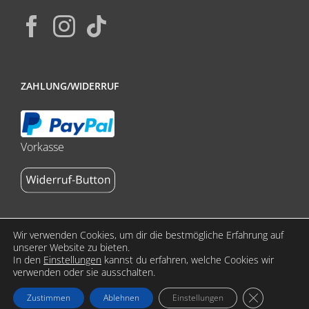
ZAHLUNG/WIDERRUF
Vorkasse
Wir verwenden Cookies, um dir die bestmögliche Erfahrung auf
unserer Website zu bieten.
In den
Einstellungen
kannst du erfahren, welche Cookies wir
Copyright 2023 stoffdasch.de by ReklameFabrik | All Rights
verwenden oder sie ausschalten.
Reserved | Alle Preise verstehen sich inkl. MwSt. zzgl.
GDPR Cookie
Zustimmen
Ablehnen
Einstellungen
Versandkosten.