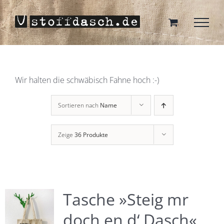
Zum
Inhalt
springen
Wir halten die schwäbisch Fahne hoch :-)
Sortieren nach
Name
Zeige
36 Produkte
Tasche »Steig mr
doch en d‘ Dasch«