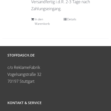
Versandfertig i.d.R. 2-3 Tage nach
Zahlungseingang.
In den
Details
Warenkorb
STOFFDASCH.DE
c/o ReklameFabrik
Vogelsangstraße 32
70197 Stuttgart
KONTAKT & SERVICE