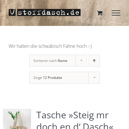
Zum
Inhalt
springen
Wir halten die schwäbisch Fahne hoch :-)
Sortieren nach
Name
Zeige
12 Produkte
Tasche »Steig mr
doch en d‘ Dasch«