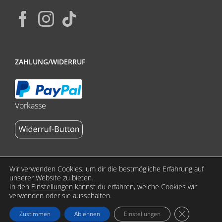
ZAHLUNG/WIDERRUF
Vorkasse
Wir verwenden Cookies, um dir die bestmögliche Erfahrung auf
unserer Website zu bieten.
In den
Einstellungen
kannst du erfahren, welche Cookies wir
Copyright 2023 stoffdasch.de by ReklameFabrik | All Rights
verwenden oder sie ausschalten.
Reserved | Alle Preise verstehen sich inkl. MwSt. zzgl.
GDPR Cookie
Zustimmen
Ablehnen
Einstellungen
Versandkosten.