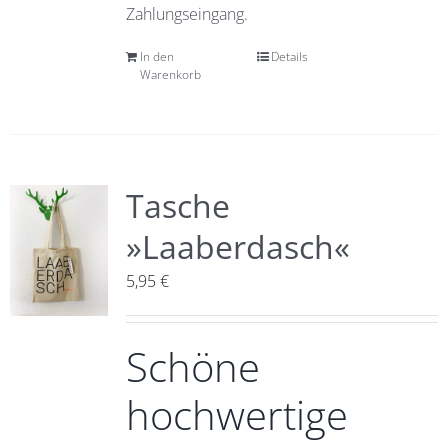
Zahlungseingang.
In den
Details
Warenkorb
Tasche
»Laaberdasch«
5,95
€
Schöne
hochwertige