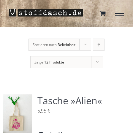
Zum
Inhalt
springen
Sortieren nach
Beliebtheit
Zeige
12 Produkte
Tasche »Alien«
5,95
€