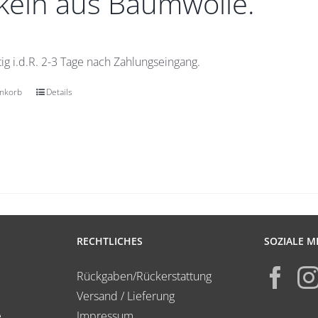
eln aus Baumwolle.
ig i.d.R. 2-3 Tage nach Zahlungseingang.
enkorb
Details
RECHTLICHES
SOZIALE M
Rückgaben/Rückerstattung
Versand / Lieferung
e
Impressum