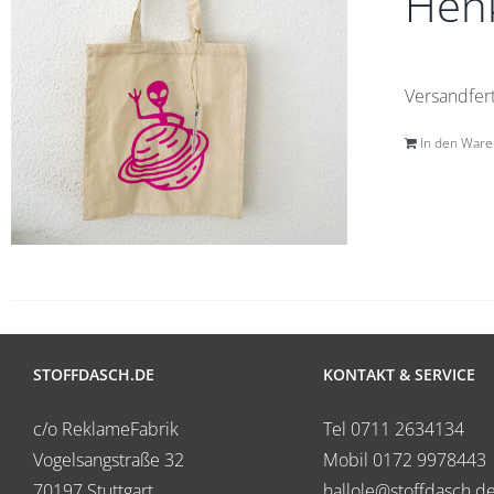
Henk
Versandfert
In den War
STOFFDASCH.DE
KONTAKT & SERVICE
c/o ReklameFabrik
Tel 0711 2634134
Vogelsangstraße 32
Mobil 0172 9978443
70197 Stuttgart
hallole@stoffdasch.d