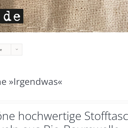
te
he »Irgendwas«
ne hochwertige Stofftasc