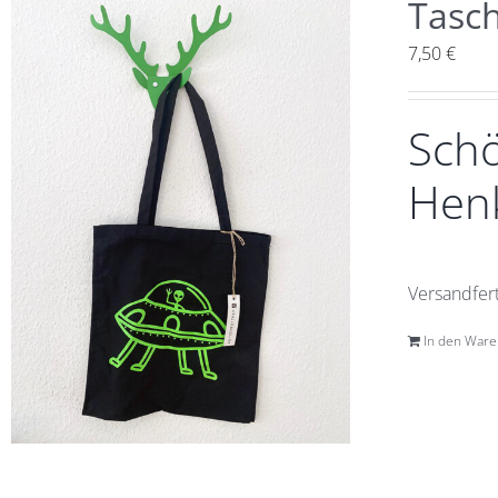
Tasc
7,50
€
Schö
Henk
Versandfert
In den War