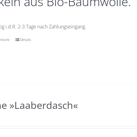
eln aus Bio-Baumwolle.
ig i.d.R. 2-3 Tage nach Zahlungseingang.
enkorb
Details
he »Laaberdasch«