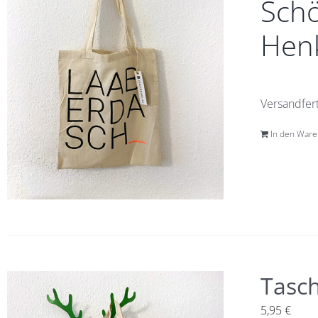
Schö
Henk
Versandfert
In den War
Tasch
5,95
€