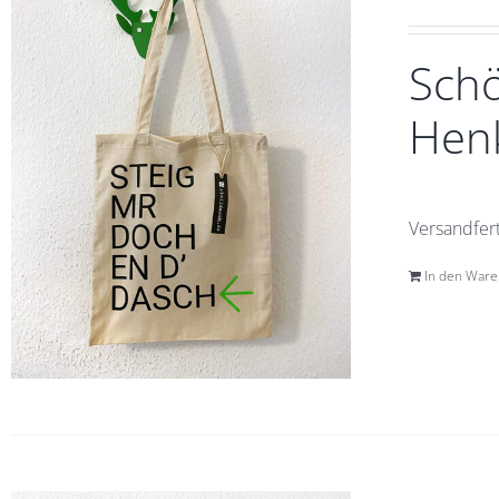
Schö
Henk
Versandfert
In den War