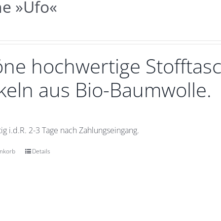
he »Ufo«
ne hochwertige Stofftasc
eln aus Bio-Baumwolle.
ig i.d.R. 2-3 Tage nach Zahlungseingang.
enkorb
Details