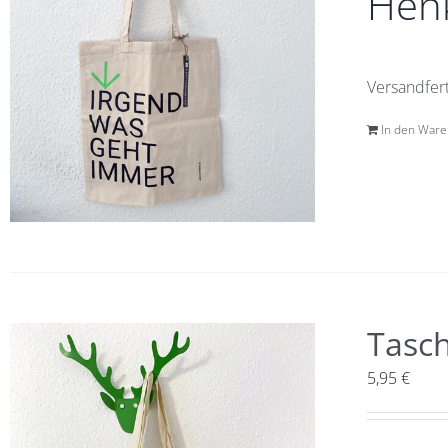
Henk
Versandfert
In den War
Tasc
5,95
€