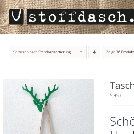
Zum
Inhalt
springen
Sortieren nach
Standardsortierung
Zeige
36 Produk
Tasc
5,95
€
Schö