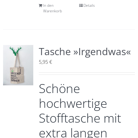
In den
Details
Warenkorb
Tasche »Irgendwas«
5,95
€
Schöne
hochwertige
Stofftasche mit
extra langen