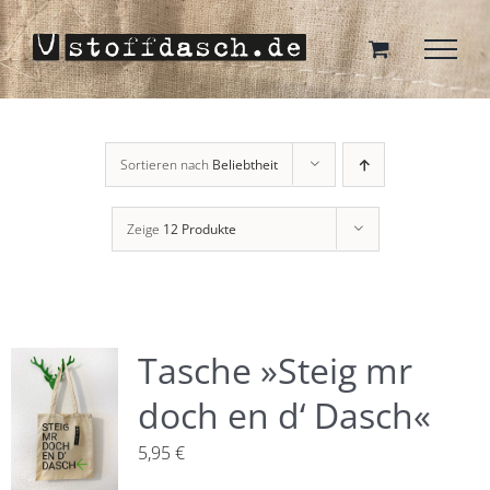
Zum
Inhalt
springen
Sortieren nach
Beliebtheit
Zeige
12 Produkte
Tasche »Steig mr
doch en d‘ Dasch«
5,95
€