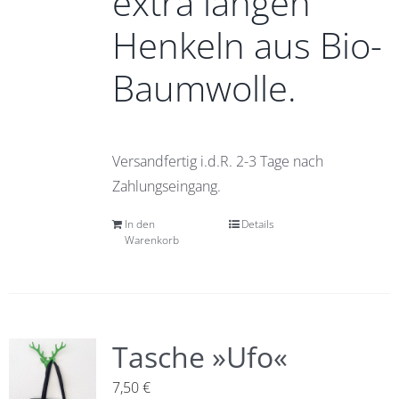
extra langen
Henkeln aus Bio-
Baumwolle.
Versandfertig i.d.R. 2-3 Tage nach
Zahlungseingang.
In den
Details
Warenkorb
Tasche »Ufo«
7,50
€