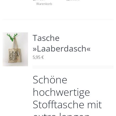
Warenkorb
Tasche
»Laaberdasch«
5,95
€
Schöne
hochwertige
Stofftasche mit