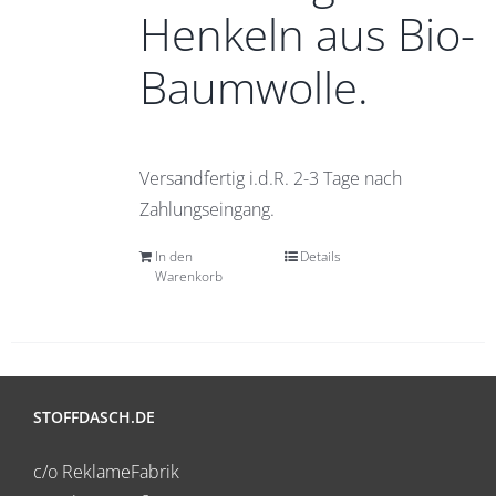
Henkeln aus Bio-
Baumwolle.
Versandfertig i.d.R. 2-3 Tage nach
Zahlungseingang.
In den
Details
Warenkorb
STOFFDASCH.DE
c/o ReklameFabrik