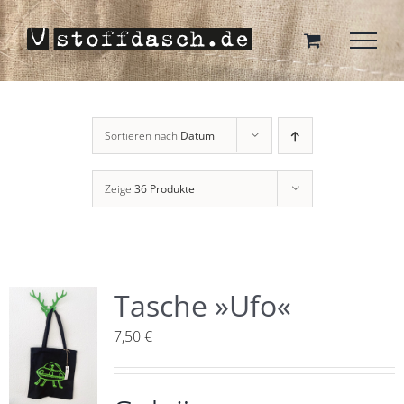
Zum
Inhalt
springen
Sortieren nach
Datum
Zeige
36 Produkte
Tasche »Ufo«
7,50
€