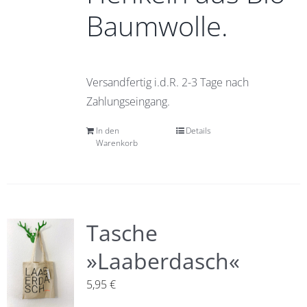
Baumwolle.
Versandfertig i.d.R. 2-3 Tage nach
Zahlungseingang.
In den
Details
Warenkorb
Tasche
»Laaberdasch«
5,95
€