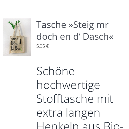
Tasche »Steig mr
doch en d‘ Dasch«
5,95
€
Schöne
hochwertige
Stofftasche mit
extra langen
Henkeln aus Bio-