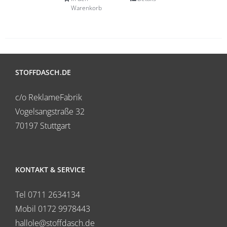
Warenkorb
STOFFDASCH.DE
c/o ReklameFabrik
Vogelsangstraße 32
70197 Stuttgart
KONTAKT & SERVICE
Tel 0711 2634134
Mobil 0172 9978443
hallole@stoffdasch.de