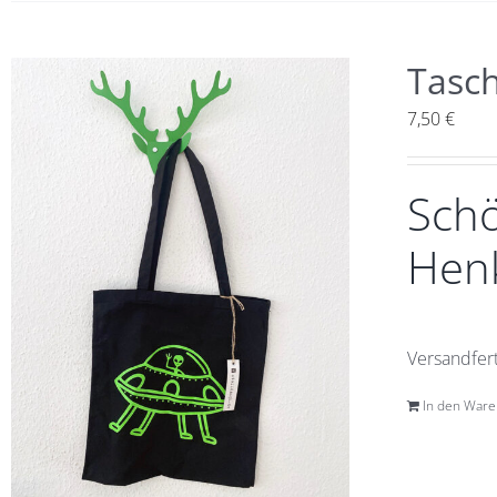
Tasc
7,50
€
Schö
Henk
Versandfert
In den War