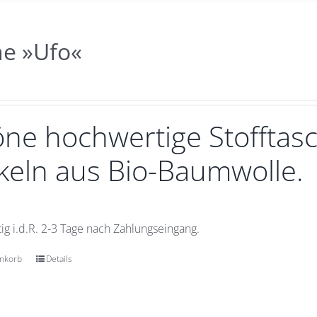
he »Ufo«
ne hochwertige Stofftasc
eln aus Bio-Baumwolle.
ig i.d.R. 2-3 Tage nach Zahlungseingang.
enkorb
Details