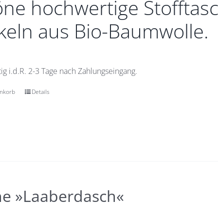
ne hochwertige Stofftasc
eln aus Bio-Baumwolle.
ig i.d.R. 2-3 Tage nach Zahlungseingang.
enkorb
Details
he »Laaberdasch«