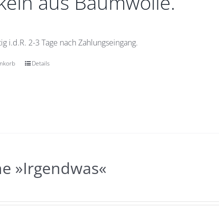
eln aus Baumwolle.
ig i.d.R. 2-3 Tage nach Zahlungseingang.
enkorb
Details
he »Irgendwas«