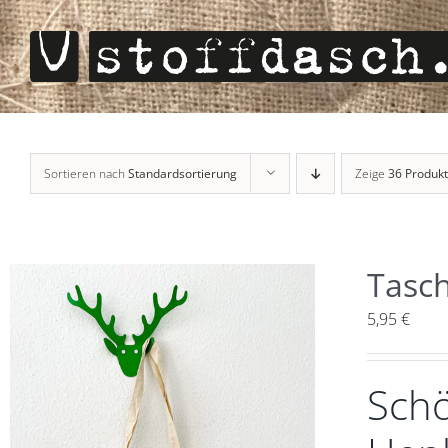
Zum
Inhalt
springen
Sortieren nach
Standardsortierung
Zeige
36 Produk
Tasch
5,95
€
Schö