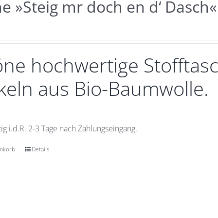
e »Steig mr doch en d‘ Dasch«
ne hochwertige Stofftasc
eln aus Bio-Baumwolle.
ig i.d.R. 2-3 Tage nach Zahlungseingang.
enkorb
Details