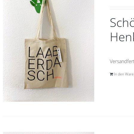
Schö
Henk
Versandfert
In den War