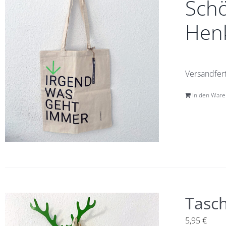
Schö
Henk
Versandfert
In den War
Tasc
5,95
€