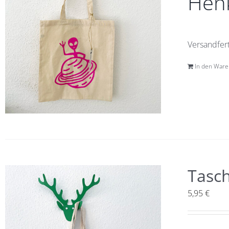
Henk
Versandfert
In den War
Tasc
5,95
€