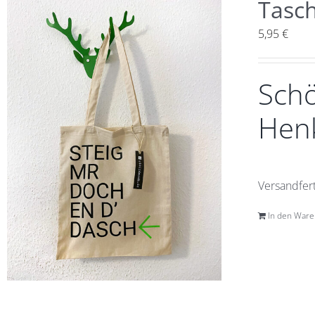
Tasch
5,95
€
Schö
Henk
Versandfert
In den War