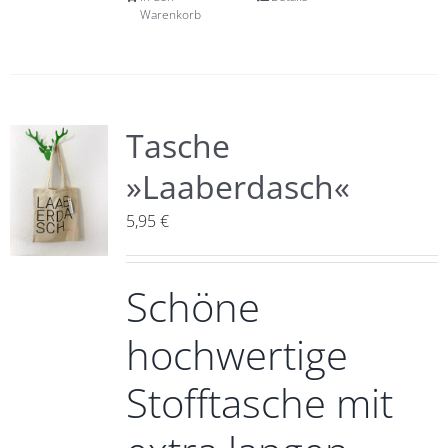
Warenkorb
Tasche
»Laaberdasch«
5,95
€
Schöne
hochwertige
Stofftasche mit