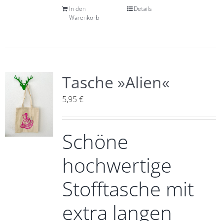
In den
Details
Warenkorb
Tasche »Alien«
5,95
€
Schöne
hochwertige
Stofftasche mit
extra langen