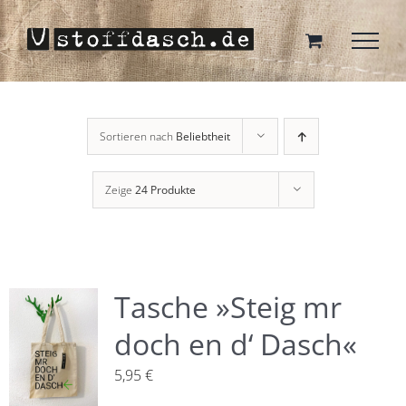
Zum
Inhalt
springen
Sortieren nach
Beliebtheit
Zeige
24 Produkte
Tasche »Steig mr
doch en d‘ Dasch«
5,95
€