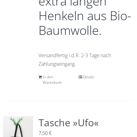
extra langen
Henkeln aus Bio-
Baumwolle.
Versandfertig i.d.R. 2-3 Tage nach
Zahlungseingang.
In den
Details
Warenkorb
Tasche »Ufo«
7,50
€