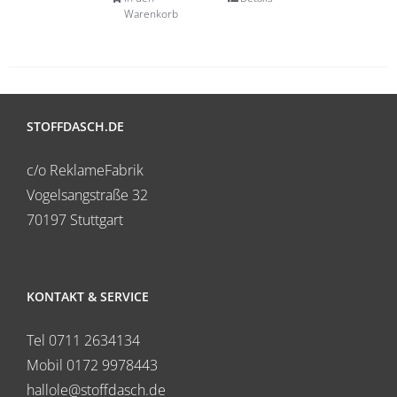
Warenkorb
STOFFDASCH.DE
c/o ReklameFabrik
Vogelsangstraße 32
70197 Stuttgart
KONTAKT & SERVICE
Tel 0711 2634134
Mobil 0172 9978443
hallole@stoffdasch.de