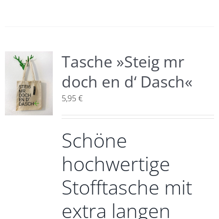
Tasche »Steig mr
doch en d‘ Dasch«
5,95
€
Schöne
hochwertige
Stofftasche mit
extra langen