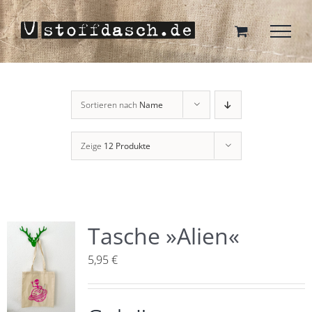
Zum
Inhalt
springen
Sortieren nach
Name
Zeige
12 Produkte
Tasche »Alien«
5,95
€