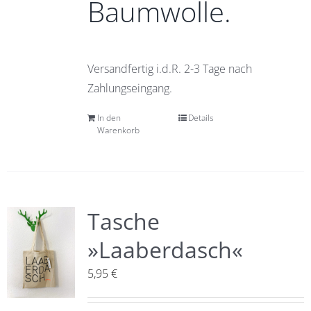
Baumwolle.
Versandfertig i.d.R. 2-3 Tage nach
Zahlungseingang.
In den
Details
Warenkorb
Tasche
»Laaberdasch«
5,95
€