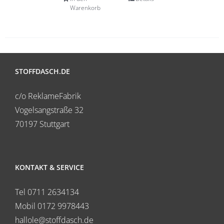
Warenkorb
STOFFDASCH.DE
c/o ReklameFabrik
Vogelsangstraße 32
70197 Stuttgart
KONTAKT & SERVICE
Tel 0711 2634134
Mobil 0172 9978443
hallole@stoffdasch.de