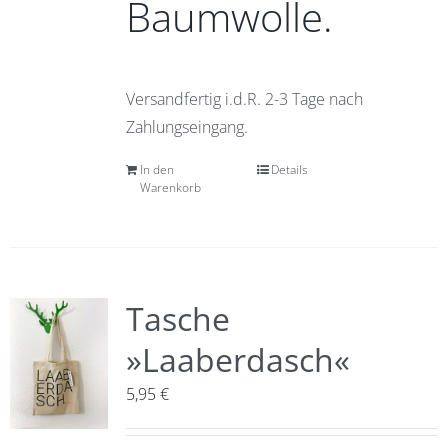
Baumwolle.
Versandfertig i.d.R. 2-3 Tage nach
Zahlungseingang.
In den
Details
Warenkorb
Tasche
»Laaberdasch«
5,95
€