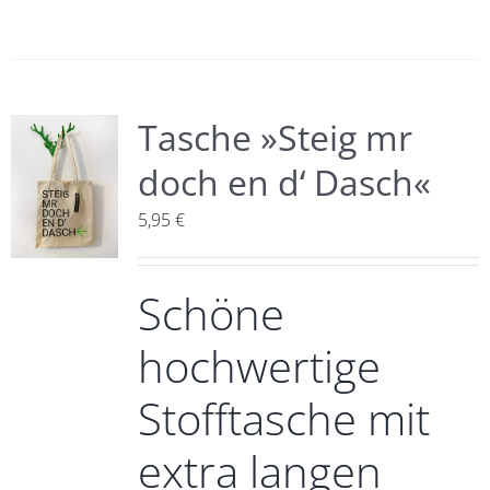
Tasche »Steig mr
doch en d‘ Dasch«
5,95
€
Schöne
hochwertige
Stofftasche mit
extra langen