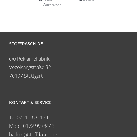
Warenkorb
STOFFDASCH.DE
c/o ReklameFabrik
Vogelsangstraße 32
70197 Stuttgart
KONTAKT & SERVICE
Tel 0711 2634134
Mobil 0172 9978443
hallole@stoffdasch.de