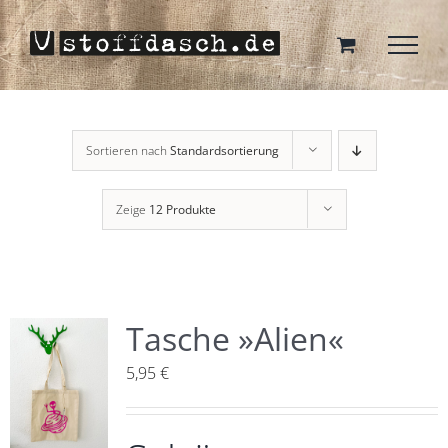
Zum
Inhalt
springen
Sortieren nach
Standardsortierung
Zeige
12 Produkte
Tasche »Alien«
5,95
€