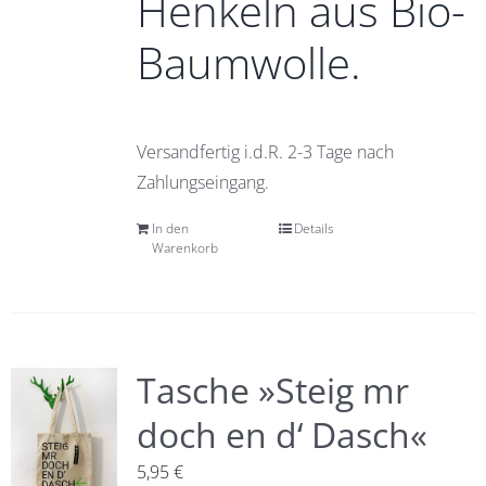
Henkeln aus Bio-
Baumwolle.
Versandfertig i.d.R. 2-3 Tage nach
Zahlungseingang.
In den
Details
Warenkorb
Tasche »Steig mr
doch en d‘ Dasch«
5,95
€