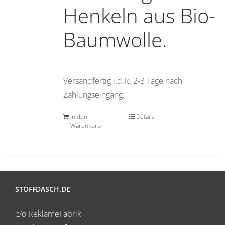
Henkeln aus Bio-
Baumwolle.
Versandfertig i.d.R. 2-3 Tage nach
Zahlungseingang.
In den
Details
Warenkorb
STOFFDASCH.DE
c/o ReklameFabrik